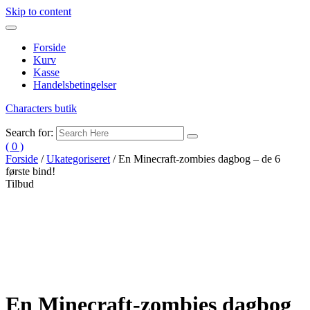
Skip to content
Forside
Kurv
Kasse
Handelsbetingelser
Characters butik
Search for:
( 0 )
Forside
/
Ukategoriseret
/ En Minecraft-zombies dagbog – de 6
første bind!
Tilbud
En Minecraft-zombies dagbog