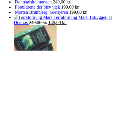
De magiske mursten
249,00
kr.
Forældrene der blev væk
199,00
kr.
Morten Brunbjerg: Gletsjeren
199,00
kr.
Terraforming Mars: I skyggen af
Deimos
249,00
kr.
149,00
kr.
En Minecraft-zombies dagbog - de 6
første bind!
199,00
kr.
149,00
kr.
Characters webbutik
Vi sælger assorteret nips og snurrepiberier, der i de fleste tilfælde er
tangentielt forbundet med computerspil.
Du kan betale med Dankort eller PayPal.