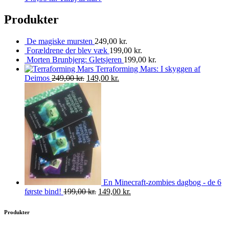
Produkter
De magiske mursten
249,00
kr.
Forældrene der blev væk
199,00
kr.
Morten Brunbjerg: Gletsjeren
199,00
kr.
Terraforming Mars: I skyggen af
Deimos
249,00
kr.
149,00
kr.
En Minecraft-zombies dagbog - de 6
første bind!
199,00
kr.
149,00
kr.
Produkter