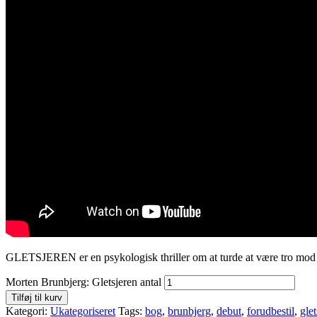
GLETSJEREN er en psykologisk thriller om at turde at være tro mod sig
Morten Brunbjerg: Gletsjeren antal
Tilføj til kurv
Kategori:
Ukategoriseret
Tags:
bog
,
brunbjerg
,
debut
,
forudbestil
,
glet