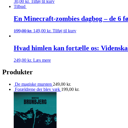
30,00
kr.
Tilføj til kurv
Tilbud
En Minecraft-zombies dagbog – de 6 fø
199,00
kr.
149,00
kr.
Tilføj til kurv
Hvad himlen kan fortælle os: Videnska
249,00
kr.
Læs mere
Produkter
De magiske mursten
249,00
kr.
Forældrene der blev væk
199,00
kr.