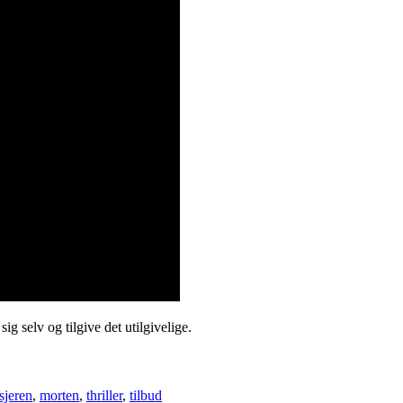
 selv og tilgive det utilgivelige.
sjeren
,
morten
,
thriller
,
tilbud