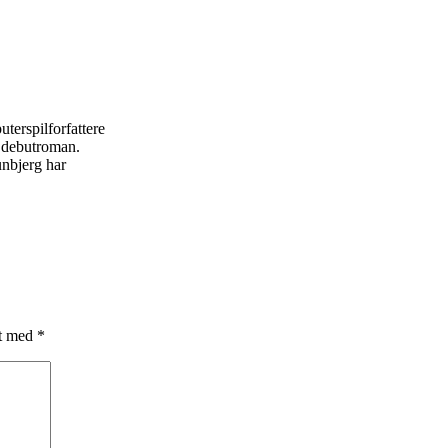
rspilforfattere
s debutroman.
unbjerg har
et med
*